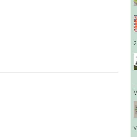
2
V
V