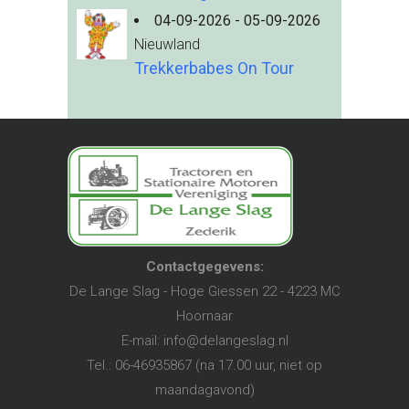
04-09-2026 - 05-09-2026
Nieuwland
Trekkerbabes On Tour
Contactgegevens:
De Lange Slag - Hoge Giessen 22 - 4223 MC
Hoornaar
E-mail:
info@delangeslag.nl
Tel.: 06-46935867 (na 17.00 uur, niet op
maandagavond)