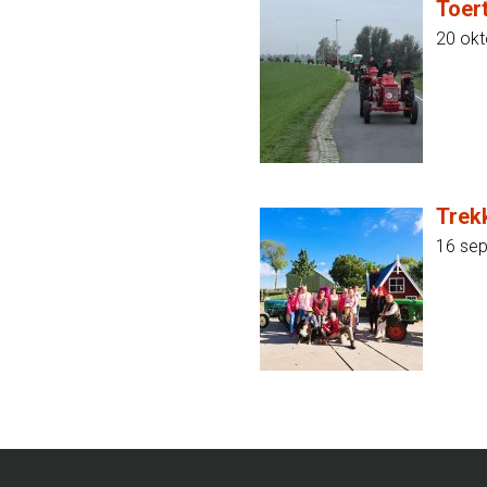
Toer
20 ok
Trek
16 se