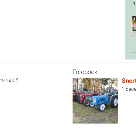
In
Fotoboek
Sner
ht=”650″]
1 dec