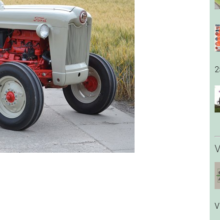
2
V
V