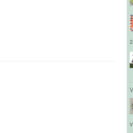
2
V
V