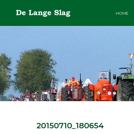
HOME
20150710_180654