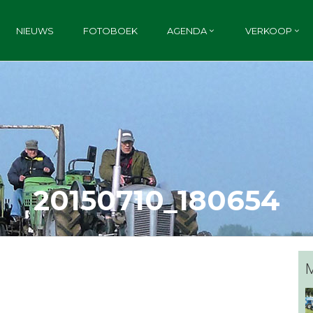
NIEUWS
FOTOBOEK
AGENDA
VERKOOP
20150710_180654
M