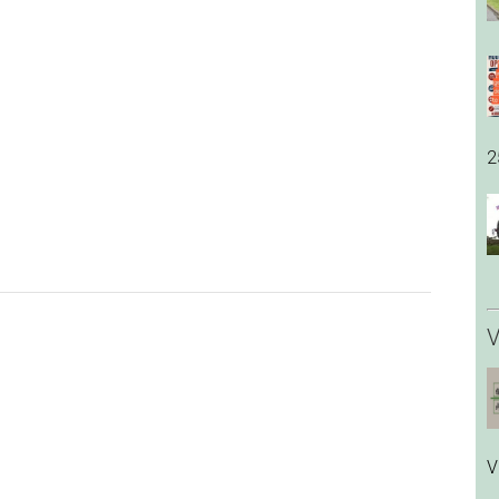
2
V
V