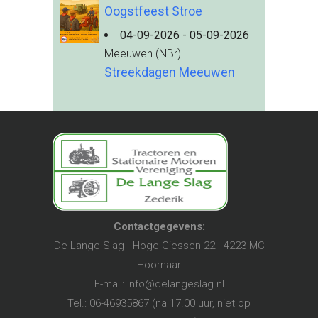
Oogstfeest Stroe
04-09-2026 - 05-09-2026
Meeuwen (NBr)
Streekdagen Meeuwen
Contactgegevens:
De Lange Slag - Hoge Giessen 22 - 4223 MC
Hoornaar
E-mail:
info@delangeslag.nl
Tel.: 06-46935867 (na 17.00 uur, niet op