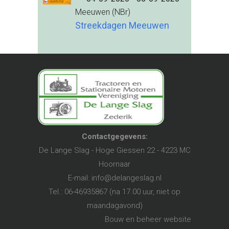
Meeuwen (NBr)
Streekdagen Meeuwen
Contactgegevens:
De Lange Slag - Hoge Giessen 22 - 4223 MC
Hoornaar
E-mail:
info@delangeslag.nl
Tel.: 06-46935867 (na 17.00 uur, niet op
maandagavond)
Bouw en beheer website