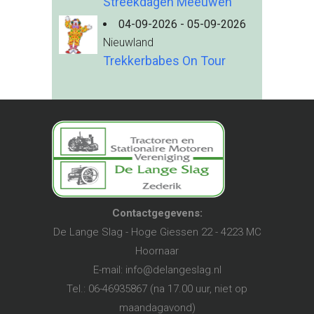
Streekdagen Meeuwen
04-09-2026 - 05-09-2026
Nieuwland
Trekkerbabes On Tour
Contactgegevens:
De Lange Slag - Hoge Giessen 22 - 4223 MC
Hoornaar
E-mail:
info@delangeslag.nl
Tel.: 06-46935867 (na 17.00 uur, niet op
maandagavond)