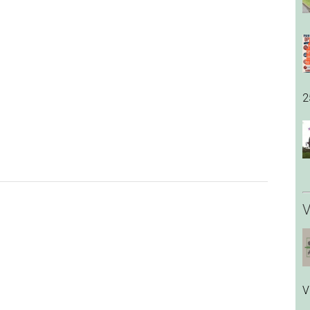
2
V
V