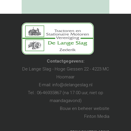
Contactgegevens:
De Lange Slag - Hoge Giessen 22 - 4223 MC
Hoornaar
E-mail:
info@delangeslag.nl
Tel.: 06-46935867 (na 17.00 uur, niet op
maandagavond)
Bouw en beheer website
Finton Media