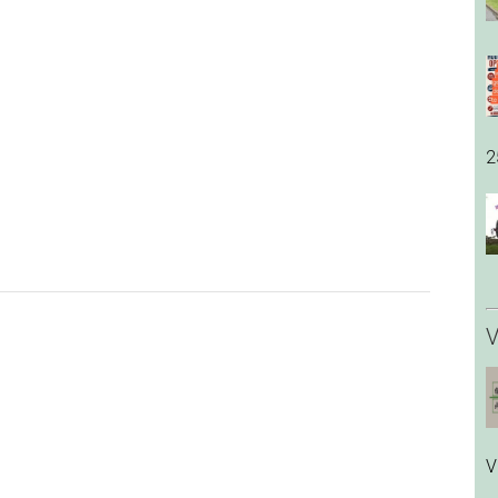
2
V
V