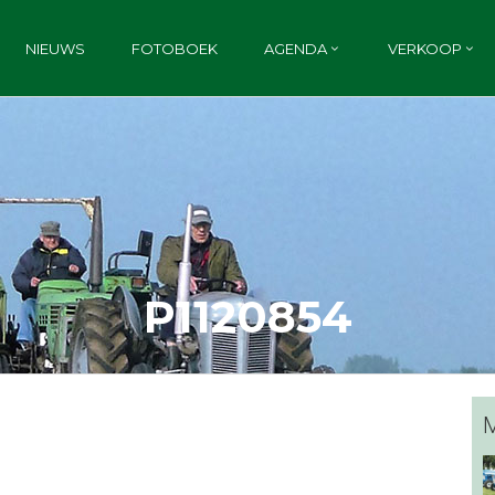
NIEUWS
FOTOBOEK
AGENDA
VERKOOP
P1120854
M