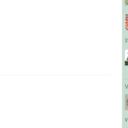
2
V
V