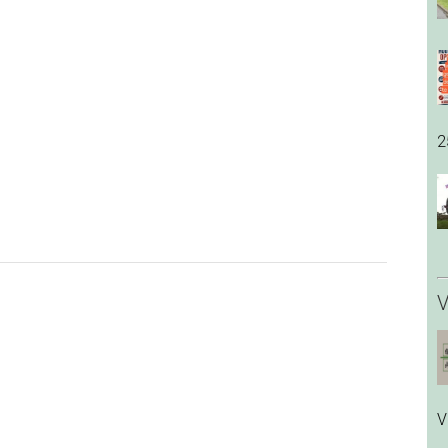
2
V
V