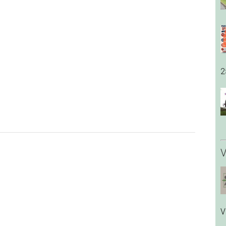
2
V
V