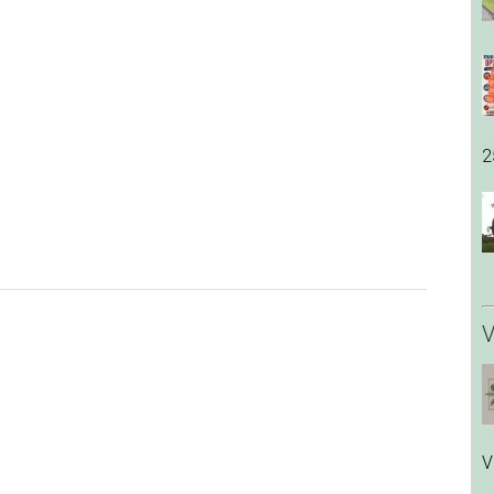
2
V
V