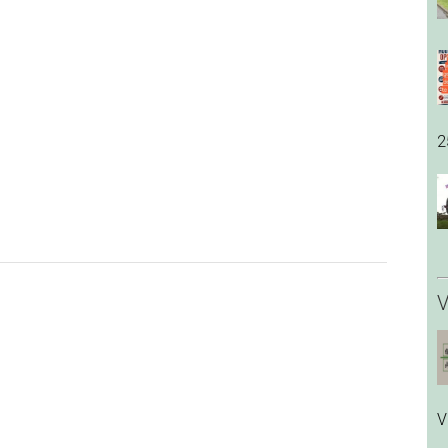
2
V
V