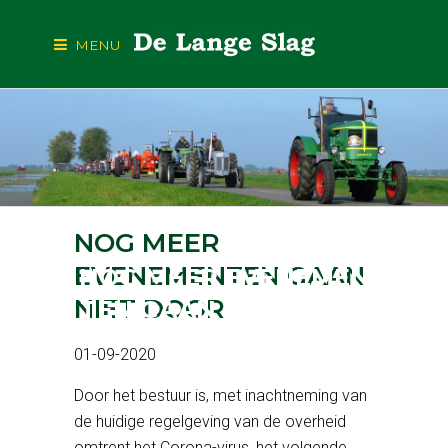
MENU
NOG MEER
EVENEMENTEN GAAN
NOG MEER EVENEMEN
NIET DOOR
TEN GAAN NIET DOOR
01-09-2020
Door het bestuur is, met inachtneming van
de huidige regelgeving van de overheid
omtrent het Corona-virus, het volgende