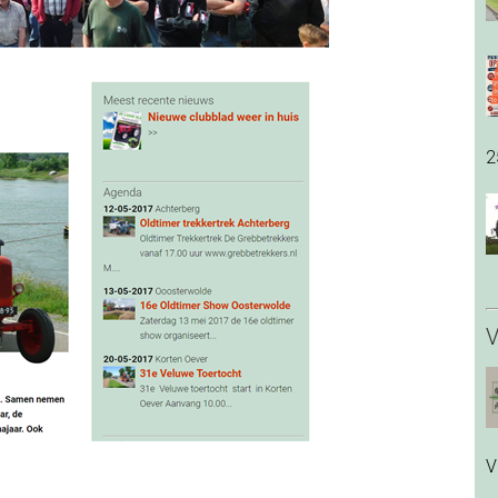
2
V
V