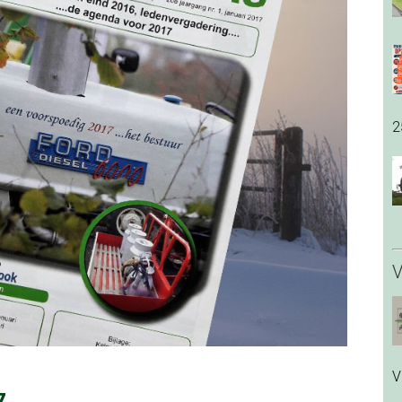
2
V
V
7