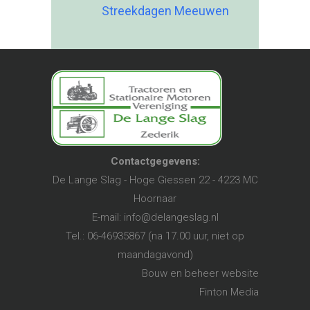
Streekdagen Meeuwen
Contactgegevens:
De Lange Slag - Hoge Giessen 22 - 4223 MC
Hoornaar
E-mail:
info@delangeslag.nl
Tel.: 06-46935867 (na 17.00 uur, niet op
maandagavond)
Bouw en beheer website
Finton Media