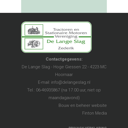
Contactgegevens:
De Lange Slag - Hoge Giessen 22 - 4223 MC
Hoornaar
E-mail:
info@delangeslag.nl
Tel.: 06-46935867 (na 17.00 uur, niet op
maandagavond)
Bouw en beheer website
Finton Media