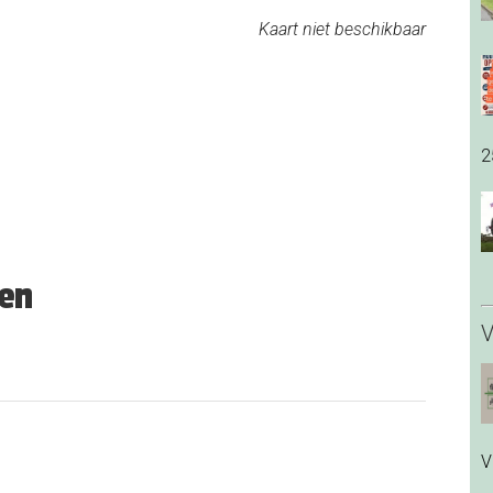
Kaart niet beschikbaar
2
en
V
V