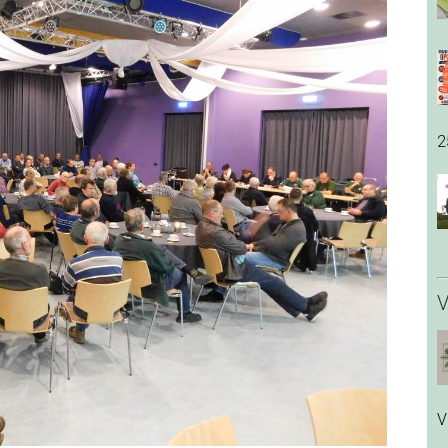
2
V
V