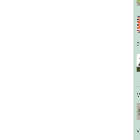
2
V
V