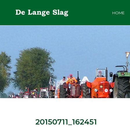
HOME
20150711_162451