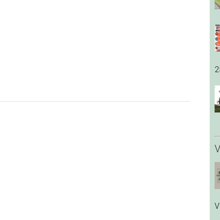
2
V
V