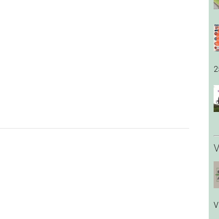
2
V
V