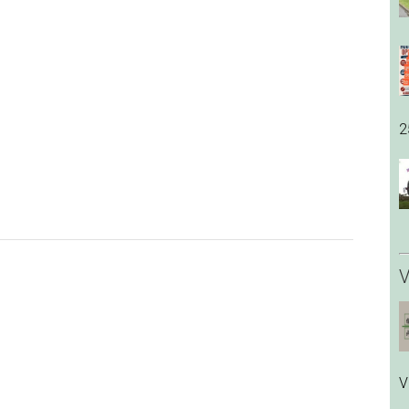
2
V
V