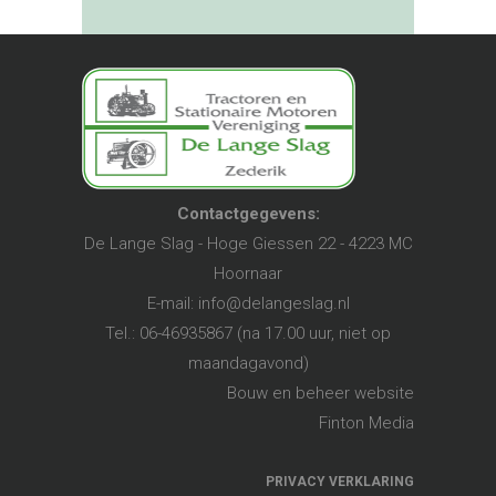
Contactgegevens:
De Lange Slag - Hoge Giessen 22 - 4223 MC
Hoornaar
E-mail:
info@delangeslag.nl
Tel.: 06-46935867 (na 17.00 uur, niet op
maandagavond)
Bouw en beheer website
Finton Media
PRIVACY VERKLARING