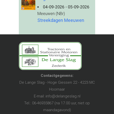
04-09-2026 - 05-09-2026
Meeuwen (NBr)
Streekdagen Meeuwen
Contactgegevens:
De Lange Slag - Hoge Giessen 22 - 4223 MC
Hoornaar
E-mail:
info@delangeslag.nl
Tel.: 06-46935867 (na 17.00 uur, niet op
maandagavond)