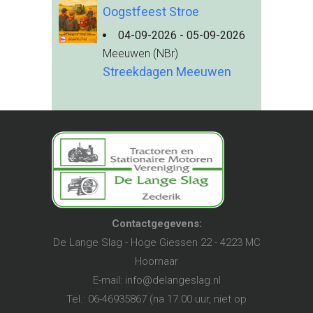
Oogstfeest Stroe
04-09-2026 - 05-09-2026
Meeuwen (NBr)
Streekdagen Meeuwen
Contactgegevens:
De Lange Slag - Hoge Giessen 22 - 4223 MC
Hoornaar
E-mail:
info@delangeslag.nl
Tel.: 06-46935867 (na 17.00 uur, niet op