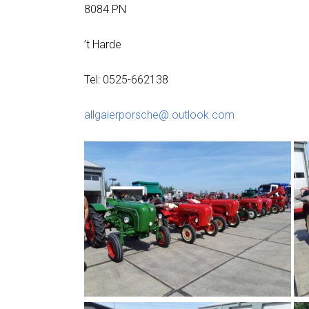
8084 PN
’t Harde
Tel: 0525-662138
allgaierporsche@
.
outlook.com