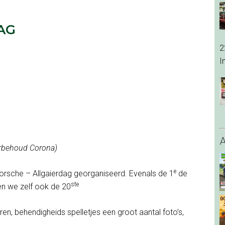
AG
2
I
rbehoud Corona)
e
orsche – Allgaierdag georganiseerd. Evenals de 1
de
ste
en we zelf ook de 20
ren, behendigheids spelletjes een groot aantal foto’s,