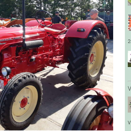
2
V
V