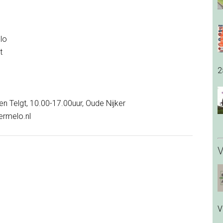
lo
t
2
n Telgt, 10.00-17.00uur, Oude Nijker
ermelo.nl
V
V