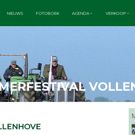
NIEUWS
FOTOBOEK
AGENDA
VERKOOP
MERFESTIVAL VOLL
M
LLENHOVE