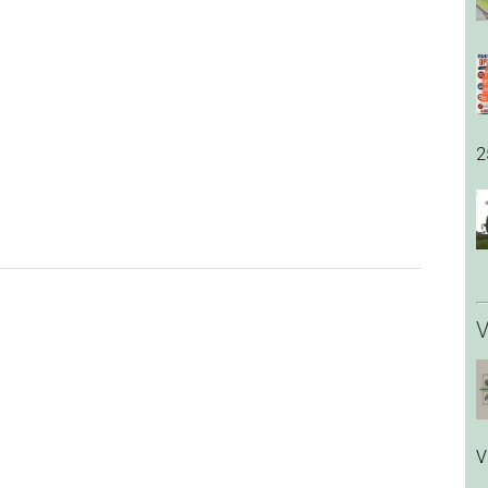
2
V
V