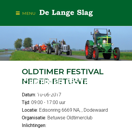
MENU
OLDTIMER FESTIVAL
NEDER-BETUWE
OLDTIMER FESTIVAL N
EDER-BETUWE
Datum
: 10-06-2017
Tijd
: 09:00 - 17:00 uur
Locatie
: Edisonring 6669 NA, , Dodewaard
Organisatie
: Betuwse Oldtimerclub
Inlichtingen
: