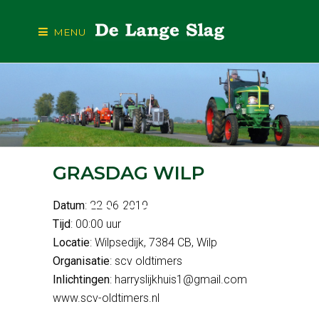
MENU
GRASDAG WILP
Datum
: 22-06-2019
GRASDAG WILP
Tijd
: 00:00 uur
Locatie
: Wilpsedijk, 7384 CB, Wilp
Organisatie
: scv oldtimers
Inlichtingen
: harryslijkhuis1@gmail.com
www.scv-oldtimers.nl