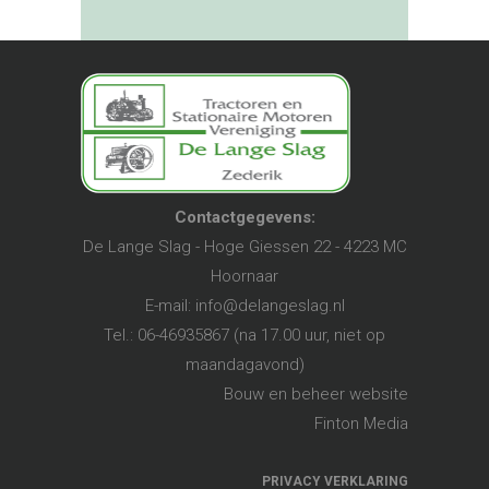
Contactgegevens:
De Lange Slag - Hoge Giessen 22 - 4223 MC
Hoornaar
E-mail:
info@delangeslag.nl
Tel.: 06-46935867 (na 17.00 uur, niet op
maandagavond)
Bouw en beheer website
Finton Media
PRIVACY VERKLARING