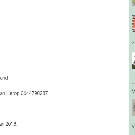
2
land
V
 van Lierop 0644798287
ari 2018.
V