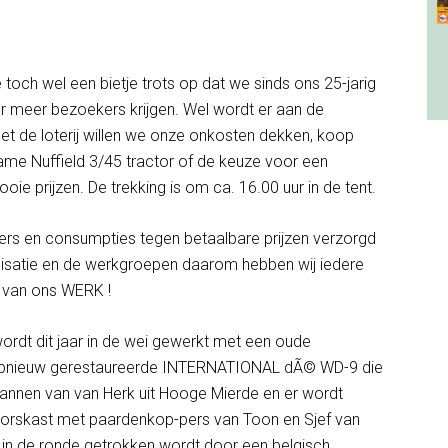
 toch wel een bietje trots op dat we sinds ons 25-jarig
r meer bezoekers krijgen. Wel wordt er aan de
et de loterij willen we onze onkosten dekken, koop
ame Nuffield 3/45 tractor of de keuze voor een
oie prijzen. De trekking is om ca. 16.00 uur in de tent.
rs en consumpties tegen betaalbare prijzen verzorgd
anisatie en de werkgroepen daarom hebben wij iedere
 van ons WERK !
wordt dit jaar in de wei gewerkt met een oude
opnieuw gerestaureerde INTERNATIONAL dÃ© WD-9 die
annen van van Herk uit Hooge Mierde en er wordt
 dorskast met paardenkop-pers van Toon en Sjef van
in de ronde getrokken wordt door een belgisch