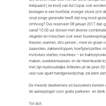
trekpaard ( ne knol) van Ad Copal, ook worden
beslagen in een hoefstal, vroeger stond zo’n d
onze jonge generatie heeft dat nog nooit gez
omhoog? Dus reserveer 08 januari 2017 dan g
vanaf 10.00 uur dorsen met diverse combinati
vlegelen en misschien ook weer touwkespringe
trieuren, wannen, stro persen , meel en graan 
zaaiviolen, zakkenstoppen, hoefijzerszetten, 
motorkes starten, machines – en traktorpronk
maken, ouwkleerwassen, en de Heemkunde kom
met zijn huishoudelijke Artikelen uit de jaren 
veul ouw apart handgereedschap zal laten zien
De meeste deelnemers en bezoekers kennen onz
de aanwijzingen voor gratis parkeren…en denk e
Tot slot: