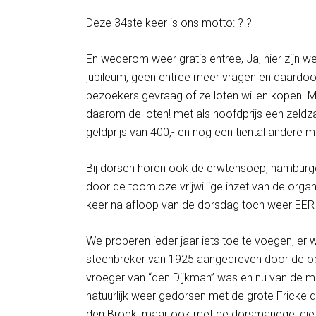
Deze 34ste keer is ons motto: ? ?
En wederom weer gratis entree, Ja, hier zijn we
jubileum, geen entree meer vragen en daardoo
bezoekers gevraag of ze loten willen kopen. M
daarom de loten! met als hoofdprijs een zeldz
geldprijs van 400,- en nog een tiental andere mo
Bij dorsen horen ook de erwtensoep, hamburge
door de toomloze vrijwillige inzet van de org
keer na afloop van de dorsdag toch weer EER
We proberen ieder jaar iets toe te voegen, er 
steenbreker van 1925 aangedreven door de 
vroeger van “den Dijkman” was en nu van de m
natuurlijk weer gedorsen met de grote Fricke
den Broek, maar ook met de dorsmanege, die 