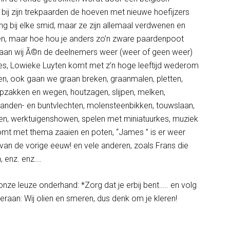
 bij zijn trekpaarden de hoeven met nieuwe hoefijzers
ing bij elke smid, maar ze zijn allemaal verdwenen en
ien, maar hoe hou je anders zo’n zware paardenpoot
aan wij Ã©n de deelnemers weer (weer of geen weer)
es, Lowieke Luyten komt met z’n hoge leeftijd wederom
n, ook gaan we graan breken, graanmalen, pletten,
opzakken en wegen, houtzagen, slijpen, melken,
manden- en buntvlechten, molensteenbikken, touwslaan,
en, werktuigenshowen, spelen met miniatuurkes, muziek
t met thema zaaien en poten, “James ” is er weer
50 van de vorige eeuw! en vele anderen, zoals Frans die
, enz. enz….
e leuze onderhand: *Zorg dat je erbij bent….. en volg
raan: Wij olien en smeren, dus denk om je kleren!