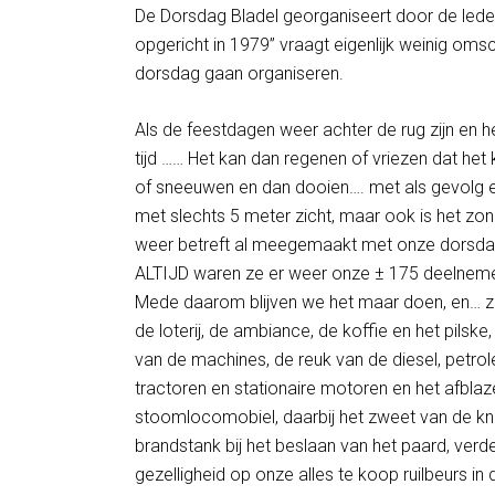
De Dorsdag Bladel georganiseert door de led
opgericht in 1979” vraagt eigenlijk weinig omsc
dorsdag gaan organiseren.
Als de feestdagen weer achter de rug zijn en he
tijd …… Het kan dan regenen of vriezen dat h
of sneeuwen en dan dooien…. met als gevolg ee
met slechts 5 meter zicht, maar ook is het zo
weer betreft al meegemaakt met onze dorsda
ALTIJD waren ze er weer onze ± 175 deelneme
Mede daarom blijven we het maar doen, en… zek
de loterij, de ambiance, de koffie en het pilsk
van de machines, de reuk van de diesel, petro
tractoren en stationaire motoren en het afblaz
stoomlocomobiel, daarbij het zweet van de kno
brandstank bij het beslaan van het paard, ver
gezelligheid op onze alles te koop ruilbeurs in d