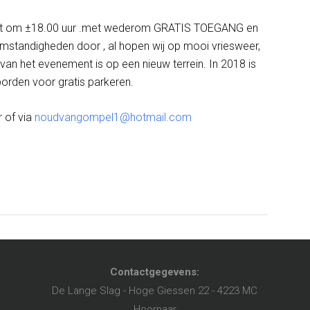
digt om ±18.00 uur .met wederom GRATIS TOEGANG en
omstandigheden door , al hopen wij op mooi vriesweer,
 van het evenement is op een nieuw terrein. In 2018 is
borden voor gratis parkeren.
 of via
noudvangompel1@hotmail.com
Contactgegevens:
De Lange Slag - Hoge Giessen 22 - 4223 MC
Hoornaar