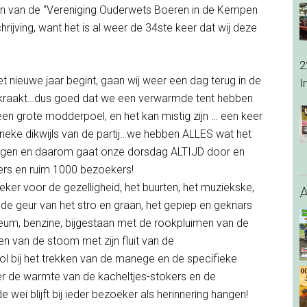
en van de “Vereniging Ouderwets Boeren in de Kempen
hrijving, want het is al weer de 34ste keer dat wij deze
2
t nieuwe jaar begint, gaan wij weer een dag terug in de
I
et kraakt…dus goed dat we een verwarmde tent hebben
n grote modderpoel, en het kan mistig zijn … een keer
nneke dikwijls van de partij…we hebben ALLES wat het
gen en daarom gaat onze dorsdag ALTIJD door en
rs en ruim 1000 bezoekers!
er voor de gezelligheid, het buurten, het muziekske,
e, de geur van het stro en graan, het gepiep en geknars
leum, benzine, bijgestaan met de rookpluimen van de
en van de stoom met zijn fluit van de
l bij het trekken van de manege en de specifieke
der de warmte van de kacheltjes-stokers en de
e wei blijft bij ieder bezoeker als herinnering hangen!