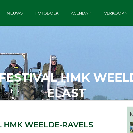
NIEUWS
FOTOBOEK
AGENDA
VERKOOP
 FESTIVAL HMK WEEL
ELAST
M
AL HMK WEELDE-RAVELS