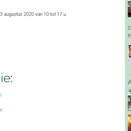
 augustus 2020 van 10 tot 17 u.
2
I
ie:
e
e