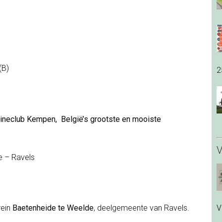
(B)
2
hineclub Kempen, België’s grootste en mooiste
V
e – Ravels
V
rein
Baetenheide te Weelde
, deelgemeente van Ravels.