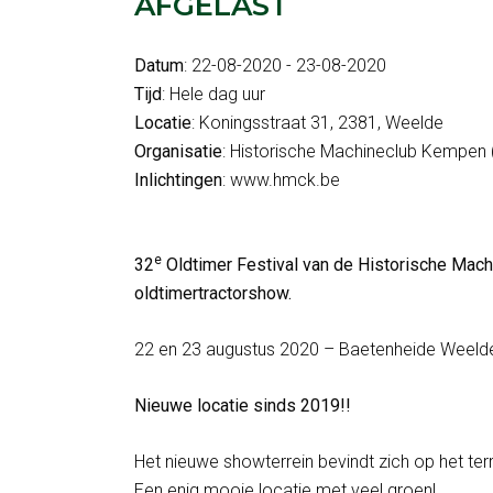
AFGELAST
Datum
: 22-08-2020 - 23-08-2020
Tijd
: Hele dag uur
Locatie
: Koningsstraat 31, 2381, Weelde
Organisatie
: Historische Machineclub Kempen 
Inlichtingen
: www.hmck.be
e
32
Oldtimer Festival van de Historische Mac
oldtimertractorshow.
22 en 23 augustus 2020 – Baetenheide Weeld
Nieuwe locatie sinds 2019!!
Het nieuwe showterrein bevindt zich op het ter
Een enig mooie locatie met veel groen!