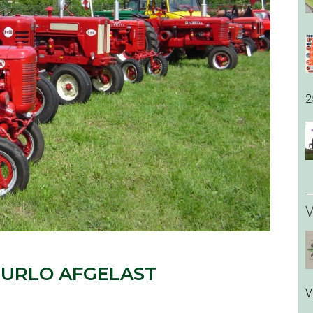
2
V
UURLO AFGELAST
V