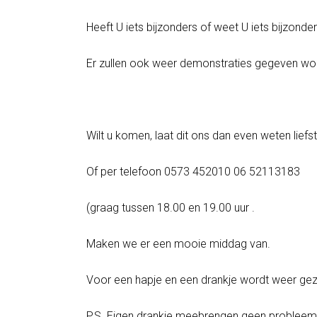
Heeft U iets bijzonders of weet U iets bijzonder
Er zullen ook weer demonstraties gegeven wo
Wilt u komen, laat dit ons dan even weten liefs
Of per telefoon 0573 452010 06 52113183
(graag tussen 18.00 en 19.00 uur .
Maken we er een mooie middag van.
Voor een hapje en een drankje wordt weer ge
P.S. Eigen drankje meebrengen geen probleem