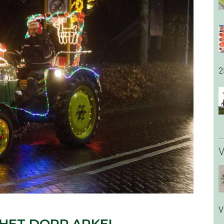
2
V
V
 HET DORP ARKEL