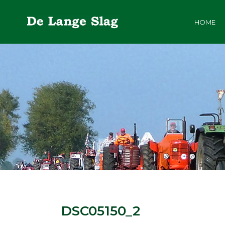
HOME
DSC05150_2