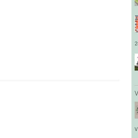
2
V
V