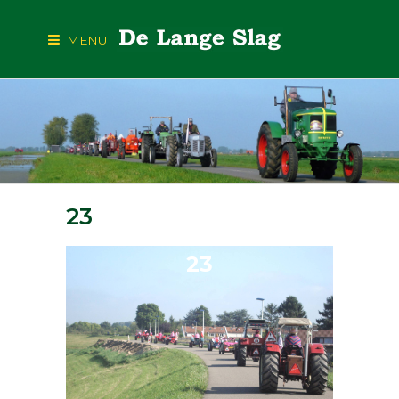
MENU
23
23