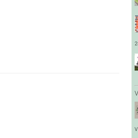
2
V
V